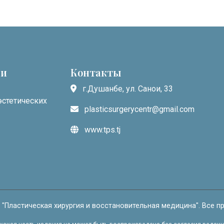
 и
Контакты
г.Душанбе, ул. Санои, 33
эстетических
plasticsurgerycentr@gmail.com
www.tps.tj
 "Пластическая хирургия и восстановительная медицина". Все п