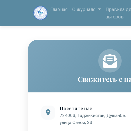
Главная
О журнале
Правила дл
авторов
Свяжитесь с н
Посетите нас
734003, Таджикистан, Душанбе,
улица Санои, 33