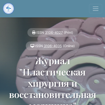
ISSN
3106-4027
(Print)
ISSN
3106-4035
(Online)
Журнал
"Пластическая
хирургия и
восстановительная